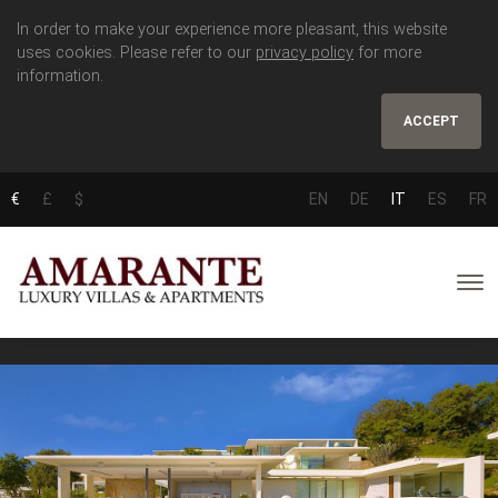
In order to make your experience more pleasant, this website
uses cookies. Please refer to our
privacy policy
for more
information.
ACCEPT
€
£
$
EN
DE
IT
ES
FR