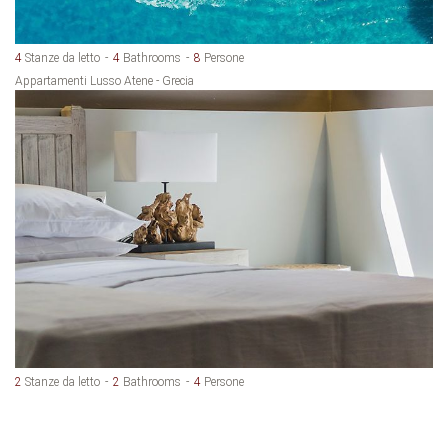
4
Stanze da letto
4
Bathrooms
8
Persone
Appartamenti Lusso Atene - Grecia
2
Stanze da letto
2
Bathrooms
4
Persone