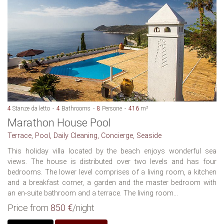
4
Stanze da letto
4
Bathrooms
8
Persone
416
m²
Marathon House Pool
Terrace, Pool, Daily Cleaning, Concierge, Seaside
This holiday villa located by the beach enjoys wonderful sea
views. The house is distributed over two levels and has four
bedrooms. The lower level comprises of a living room, a kitchen
and a breakfast corner, a garden and the master bedroom with
an en-suite bathroom and a terrace. The living room...
Price from
850 €
/night