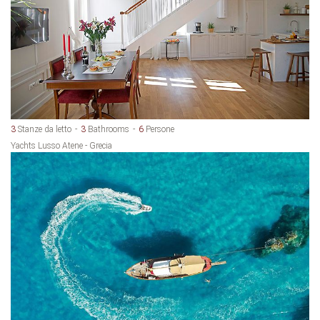
3
Stanze da letto
3
Bathrooms
6
Persone
Yachts Lusso Atene - Grecia