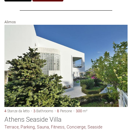
Alimos
4
Stanze da letto
3
Bathrooms
8
Persone
300
m²
Athens Seaside Villa
Terrace, Parking, Sauna, Fitness, Concierge, Seaside