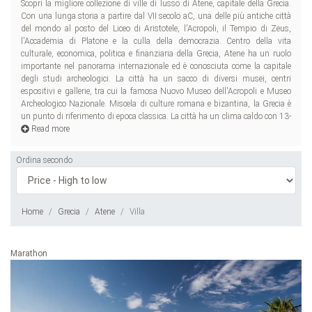
Scopri la migliore collezione di ville di lusso di Atene, capitale della Grecia.
16C in inverno e fino a 33C in estate. Un motivo in più per visitare Atene e
Con una lunga storia a partire dal VII secolo aC, una delle più antiche città
la Grecia è la sua cucina. Moussaka, keftedes, insalata greca, pastitsio,
del mondo al posto del Liceo di Aristotele, l'Acropoli, il Tempio di Zeus,
sag
l'Accademia di Platone e la culla della democrazia. Centro della vita
culturale, economica, politica e finanziaria della Grecia, Atene ha un ruolo
importante nel panorama internazionale ed è conosciuta come la capitale
degli studi archeologici. La città ha un sacco di diversi musei, centri
espositivi e gallerie, tra cui la famosa Nuovo Museo dell'Acropoli e Museo
Archeologico Nazionale. Miscela di culture romana e bizantina, la Grecia è
un punto di riferimento di epoca classica. La città ha un clima caldo con 13-
Read more
Ordina secondo
Home
Grecia
Atene
Villa
Marathon