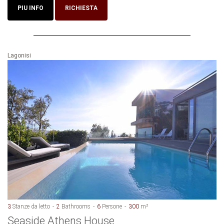
PIU INFO
RICHIESTA
Lagonisi
3
Stanze da letto
2
Bathrooms
6
Persone
300
m²
Seaside Athens House