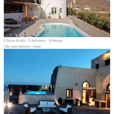
2
Stanze da letto
2
Bathrooms
5
Persone
Ville Lusso Santorini - Grecia