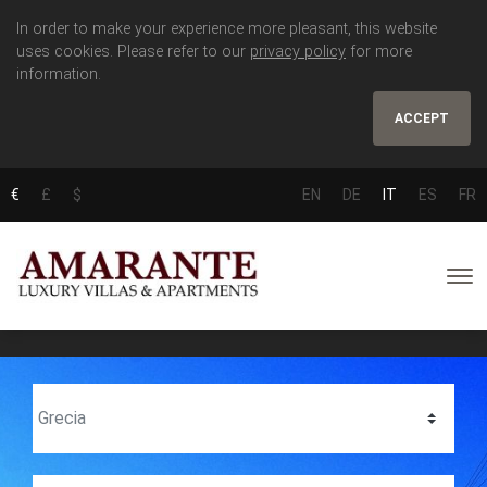
In order to make your experience more pleasant, this website
uses cookies. Please refer to our
privacy policy
for more
information.
ACCEPT
€
£
$
EN
DE
IT
ES
FR