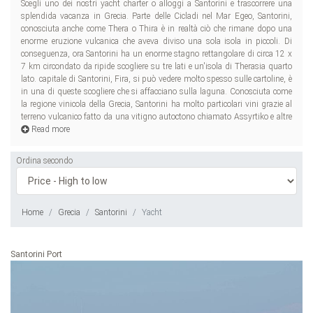
Scegli uno dei nostri yacht charter o alloggi a Santorini e trascorrere una
due varietà Egeo. Perfetto sia per un soggiorno tranquillo e per quanto
splendida vacanza in Grecia. Parte delle Cicladi nel Mar Egeo, Santorini,
riguarda il divertimento, ricca di storia e la mitologia, Santorini è un luogo
conosciuta anche come Thera o Thira è in realtà ciò che rimane dopo una
ide
enorme eruzione vulcanica che aveva diviso una sola isola in piccoli. Di
conseguenza, ora Santorini ha un enorme stagno rettangolare di circa 12 x
7 km circondato da ripide scogliere su tre lati e un'isola di Therasia quarto
lato. capitale di Santorini, Fira, si può vedere molto spesso sulle cartoline, è
in una di queste scogliere che si affacciano sulla laguna. Conosciuta come
la regione vinicola della Grecia, Santorini ha molto particolari vini grazie al
terreno vulcanico fatto da una vitigno autoctono chiamato Assyrtiko e altre
Read more
Ordina secondo
Home
Grecia
Santorini
Yacht
Santorini Port