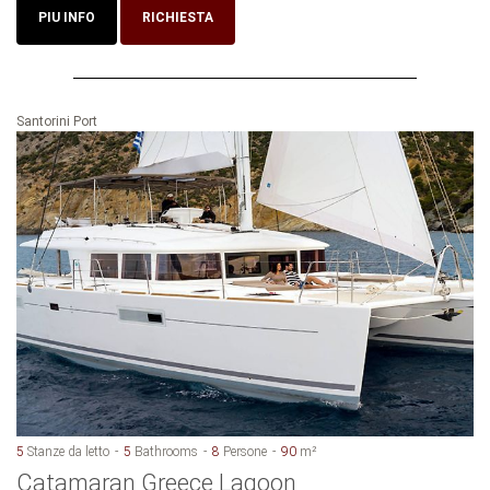
PIU INFO
RICHIESTA
Santorini Port
5
Stanze da letto
5
Bathrooms
8
Persone
90
m²
Catamaran Greece Lagoon