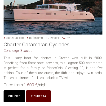
5
Stanze da letto
5
Bathrooms
10
Persone
92
m²
Charter Catamaran Cyclades
Concierge, Seaside
This luxury boat for charter in Greece was built in 2009.
Benefiting from 5star hotel services, this Lagoon 500 catamaran
is perfect for a family or friends´trip. Sleeping 10, it has five
cabins. Four of them are queen, the fifth one enjoys twin beds.
The entertainment facilities include a TV with...
Price from
1.600 €
/night
PIU INFO
RICHIESTA