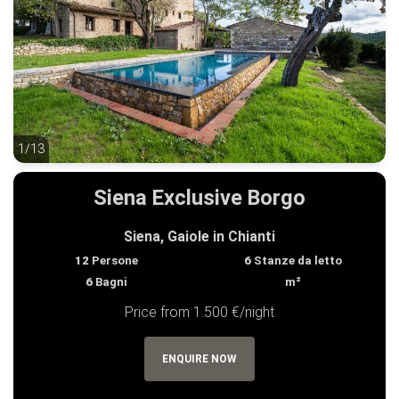
1/13
1/13
Siena Exclusive Borgo
Siena, Gaiole in Chianti
12
Persone
6
Stanze da letto
6
Bagni
m²
Price from 1.500 €/night
ENQUIRE NOW