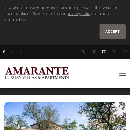
In order to make your experience more pleasant, this website
uses cookies. Please refer to our
privacy policy
for more
information.
ACCEPT
€
£
$
EN
DE
IT
ES
FR