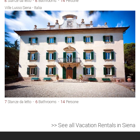
8
Stanze da letto
8
Bathrooms
14
Persone
Ville Lusso Siena - Italia
7
Stanze da letto
6
Bathrooms
14
Persone
>> See all Vacation Rentals in Siena