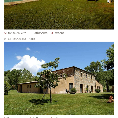
5
Stanze da letto
5
Bathrooms
9
Persone
Ville Lusso Siena - Italia