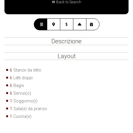
Back to Search
Descrizione
Layout
6
Stanze da letto
6
Letti doppi
6
Bagni
6
Servizi(o)
1
Soggiorno(i)
1
Sala(e) da pranzo
1
Cucina(e)