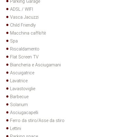
Parking Garage
ADSL / WIFI
Vasca Jacuzzi
Child Friendly
Macchina caffè/tè
Spa
Riscaldamento
Flat Screen TV
Biancheria e Asciugamani
Ascuigatrice
Lavatrice
Lavastoviglie
Barbecue
Solarium
Asciugacapelli
Ferro da stiro/Asse da stiro
Lettini
Parking space