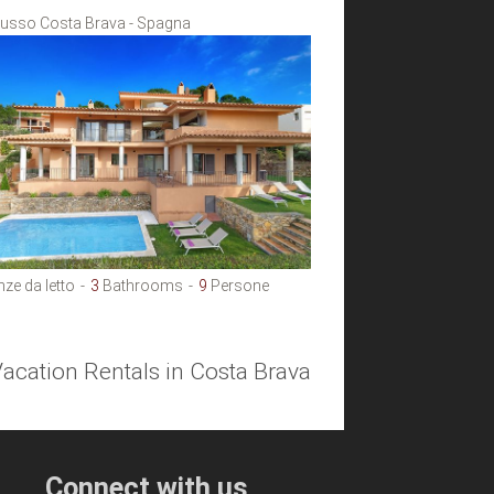
 Lusso Costa Brava - Spagna
ze da letto
3
Bathrooms
9
Persone
 Vacation Rentals in Costa Brava
Connect with us