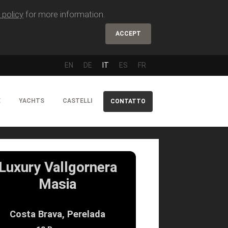
 policy
for more information.
ACCEPT
EN
DE
IT
ES
FR
E
YACHTS
CASTELLI
CONTATTO
Luxury Vallgornera
Masia
Costa Brava, Perelada