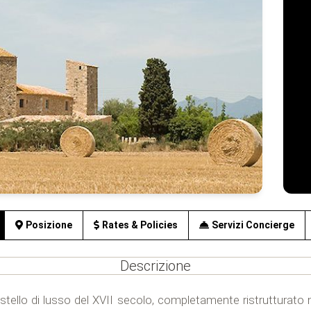
Posizione
Rates & Policies
Servizi Concierge
Descrizione
stello di lusso del XVII secolo, completamente ristrutturato n