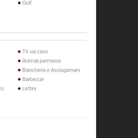
Golf
TV via cavo
Animali permessi
Biancheria e Asciugamani
Barbecue
ro
Lettini