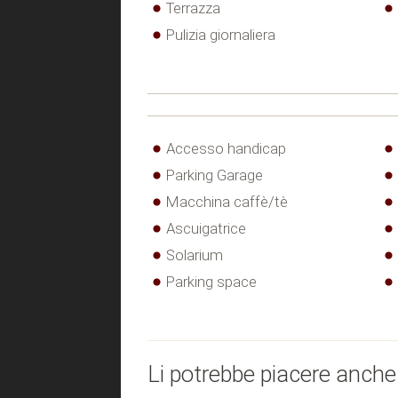
Terrazza
Pulizia giornaliera
Accesso handicap
Parking Garage
Macchina caffè/tè
Ascuigatrice
Solarium
Parking space
Li potrebbe piacere anche