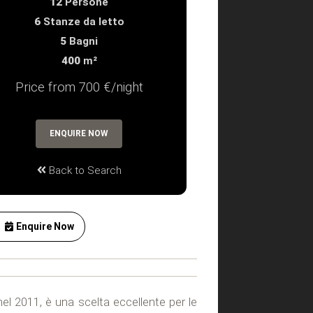
12
Persone
6
Stanze da letto
5
Bagni
400
m²
Price from 700 €/night
ENQUIRE NOW
Back to Search
Enquire Now
el 2011, è una scelta eccellente per le