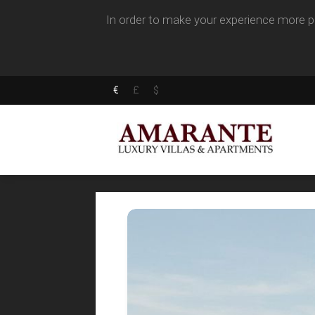
In order to make your experience more pl
€
£
$