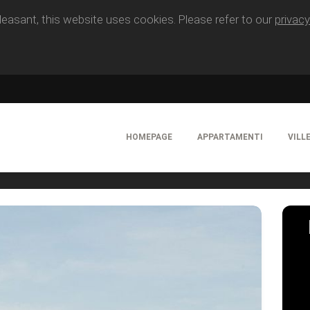
easant, this website uses cookies. Please refer to our
privacy
HOMEPAGE
APPARTAMENTI
VILL