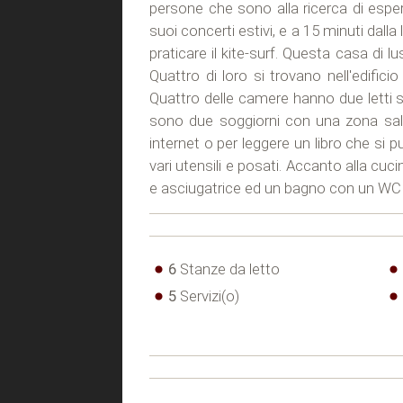
persone che sono alla ricerca di esper
suoi concerti estivi, e a 15 minuti dall
praticare il kite-surf. Questa casa di
Quattro di loro si trovano nell'edific
Quattro delle camere hanno due letti s
sono due soggiorni con una zona salot
internet o per leggere un libro che si 
vari utensili e posati. Accanto alla cu
e asciugatrice ed un bagno con un WC p
6
Stanze da letto
5
Servizi(o)