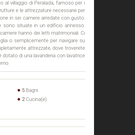
 al villaggio di Peralada, famoso per i
trutture e le attrezzature necessarie per
rsone in sei camere arredate con gusto.
re sono situate in un edificio annesso.
camere hanno dei letti matrimoniali. Ci
miglia o semplicemente per navigare su
completamente attrezzate, dove troverete
è dotato di una lavanderia con lavatrice
erno.
5
Bagni
2
Cucina(e)