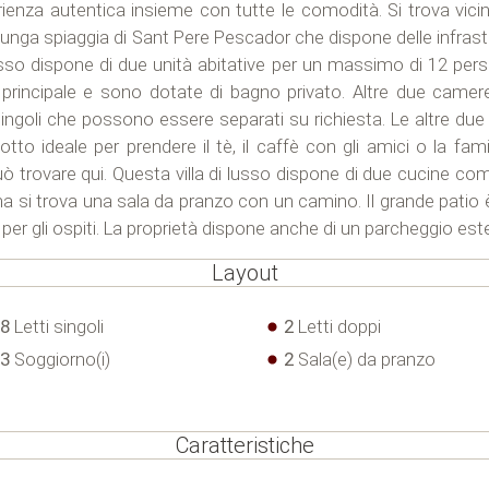
ienza autentica insieme con tutte le comodità. Si trova vicino
a lunga spiaggia di Sant Pere Pescador che dispone delle infras
 lusso dispone di due unità abitative per un massimo di 12 pe
io principale e sono dotate di bagno privato. Altre due came
ingoli che possono essere separati su richiesta. Le altre due 
to ideale per prendere il tè, il caffè con gli amici o la fa
può trovare qui. Questa villa di lusso dispone di due cucine 
cina si trova una sala da pranzo con un camino. Il grande patio 
er gli ospiti. La proprietà dispone anche di un parcheggio est
Layout
8
Letti singoli
2
Letti doppi
3
Soggiorno(i)
2
Sala(e) da pranzo
Caratteristiche