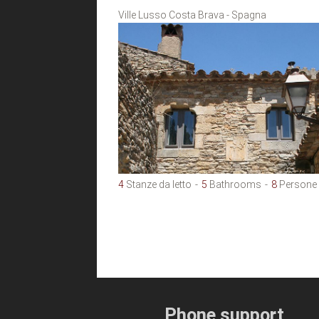
Ville Lusso Costa Brava - Spagna
4
Stanze da letto
5
Bathrooms
8
Persone
Phone support