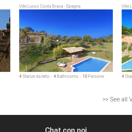
Ville Lusso Costa Brava - Spagna
Ville
4
Stanze da letto
4
Bathrooms
10
Persone
4
Stan
>> See all
Chat con noi